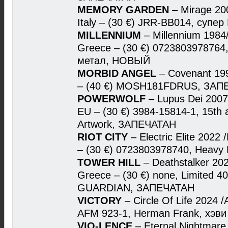
MEMORY GARDEN
– Mirage 2
Italy – (30 €) JRR-BB014, суп
MILLENNIUM
– Millennium 198
Greece – (30 €) 0723803978764, 
метал, НОВЫЙ
MORBID ANGEL
– Covenant 19
– (40 €) MOSH181FDRUS, ЗАП
POWERWOLF
– Lupus Dei 200
EU – (30 €) 3984-15814-1, 15th a
Artwork, ЗАПЕЧАТАН
RIOT CITY
– Electric Elite 20
– (30 €) 0723803978740, Heavy
TOWER HILL
– Deathstalker 2
Greece – (30 €) none, Limited 
GUARDIAN, ЗАПЕЧАТАН
VICTORY
– Circle Of Life 2024 
AFM 923-1, Herman Frank, хэв
VIO-LENCE
– Eternal Nightmar