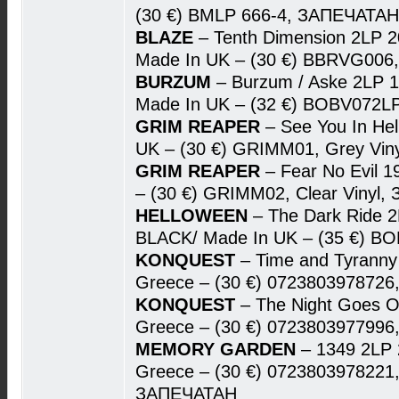
(30 €) BMLP 666-4, ЗАПЕЧАТАН
BLAZE
– Tenth Dimension 2LP 
Made In UK – (30 €) BBRVG00
BURZUM
– Burzum / Aske 2LP 
Made In UK – (32 €) BOBV072
GRIM REAPER
– See You In He
UK – (30 €) GRIMM01, Grey Vi
GRIM REAPER
– Fear No Evil 
– (30 €) GRIMM02, Clear Vinyl
HELLOWEEN
– The Dark Ride 
BLACK/ Made In UK – (35 €) 
KONQUEST
– Time and Tyrann
Greece – (30 €) 0723803978726
KONQUEST
– The Night Goes 
Greece – (30 €) 0723803977996
MEMORY GARDEN
– 1349 2LP
Greece – (30 €) 0723803978221
ЗАПЕЧАТАН