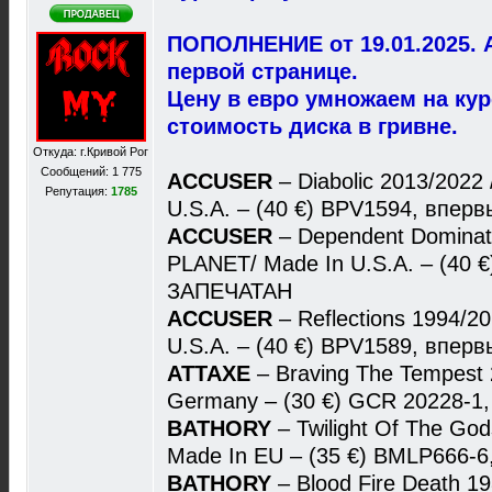
ПОПОЛНЕНИЕ от 19.01.2025. 
первой странице.
Цену в евро умножаем на ку
стоимость диска в гривне.
Откуда: г.Кривой Рог
Сообщений: 1 775
ACCUSER
– Diabolic 2013/202
Репутация:
1785
U.S.A. – (40 €) BPV1594, впе
ACCUSER
– Dependent Dominat
PLANET/ Made In U.S.A. – (40 
ЗАПЕЧАТАН
ACCUSER
– Reflections 1994/
U.S.A. – (40 €) BPV1589, впе
ATTAXE
– Braving The Tempes
Germany – (30 €) GCR 20228-1
BATHORY
– Twilight Of The G
Made In EU – (35 €) BMLP666-
BATHORY
– Blood Fire Death 