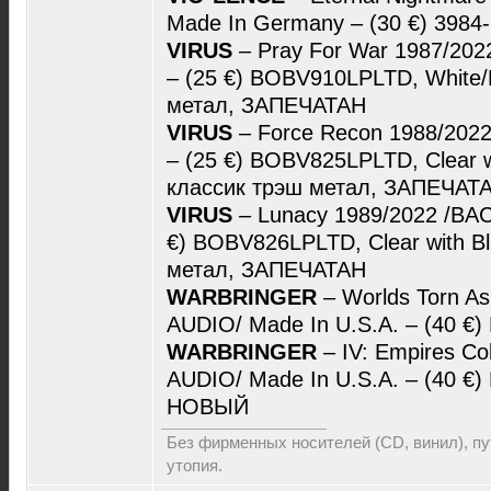
Made In Germany – (30 €) 398
VIRUS
– Pray For War 1987/20
– (25 €) BOBV910LPLTD, White/R
метал, ЗАПЕЧАТАН
VIRUS
– Force Recon 1988/202
– (25 €) BOBV825LPLTD, Clear wi
классик трэш метал, ЗАПЕЧАТ
VIRUS
– Lunacy 1989/2022 /BA
€) BOBV826LPLTD, Clear with Blu
метал, ЗАПЕЧАТАН
WARBRINGER
– Worlds Torn A
AUDIO/ Made In U.S.A. – (40 €)
WARBRINGER
– IV: Empires C
AUDIO/ Made In U.S.A. – (40 €) 
НОВЫЙ
Без фирменных носителей (CD, винил), пут
утопия.