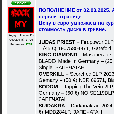
ПОПОЛНЕНИЕ от 02.03.2025. 
первой странице.
Цену в евро умножаем на ку
стоимость диска в гривне.
Откуда: г.Кривой Рог
Сообщений: 1 775
JUDAS PRIEST
– Firepower 2L
Репутация:
1785
– (45 €) 19075804871, Gatefol
KING DIAMOND
– Masquerade 
BLADE/ Made In Germany – (25 
Single, ЗАПЕЧАТАН
OVERKILL
– Scorched 2LP 202
Gemany – (50 €) NBR 69571, Bl
SODOM
– Tapping The Vein 2LP
Germany – (60 €) NOISE119DLP, 
ЗАПЕЧАТАН
SUIDAKRA
– Darkanakrad 2024
€) MDD284LP, ЗАПЕЧАТАН