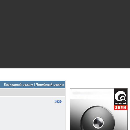
Каскадный режим
|
Линейный режим
#939