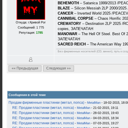
BEHEMOTH
– Satanica 1999/2013 /PEA
BLAZE
– Silicon Messiah 2LP 2000/20
CANCER
– Inverted World 2025 /PEACE
CANNIBAL CORPSE
– Chaos Horrific 2
Откуда: г.Кривой Рог
CREMATORY
– Destination 2LP 2025 /RO
Сообщений: 1 775
copies, ЗАПЕЧАТАН
Репутация:
1785
MANOWAR
– The Hell Of Steel. Best Of
ЗАПЕЧАТАН
SACRED REICH
– The American Way 19
Без фирменных носителей (CD, винил), путь к созд
«« Предыдущая
Следующая »»
Сообщения в этой теме
Продам фирменные пластинки (метал, попса)
-
MetalMan
- 18-02-2015, 18:0
RE: Продам пластинки (метал, попса)
-
MetalMan
- 21-02-2015, 19:11
RE: Продам пластинки (метал, попса)
-
MetalMan
- 28-02-2015, 19:43
RE: Продам пластинки (метал, попса)
-
MetalMan
- 04-03-2015, 18:34
RE: Продам пластинки (метал, попса)
-
MetalMan
- 07-03-2015, 19:27