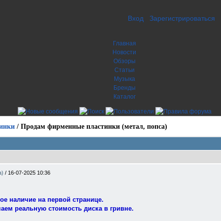
Вход
Зарегистрироваться
Главная
Новости
Обзоры
Статьи
Музыка
Бренды
Каталог
инки
/
Продам фирменные пластинки (метал, попса)
а)
/
16-07-2025 10:36
ое наличие на первой странице.
чаем реальную стоимость диска в гривне.