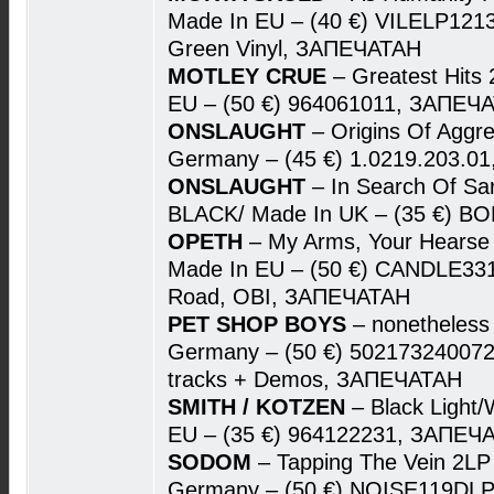
Made In EU – (40 €) VILELP1213,
Green Vinyl, ЗАПЕЧАТАН
MOTLEY CRUE
– Greatest Hits
EU – (50 €) 964061011, ЗАПЕЧ
ONSLAUGHT
– Origins Of Aggr
Germany – (45 €) 1.0219.203.01
ONSLAUGHT
– In Search Of Sa
BLACK/ Made In UK – (35 €) B
OPETH
– My Arms, Your Hears
Made In EU – (50 €) CANDLE331
Road, OBI, ЗАПЕЧАТАН
PET SHOP BOYS
– nonetheless
Germany – (50 €) 5021732400727
tracks + Demos, ЗАПЕЧАТАН
SMITH / KOTZEN
– Black Light
EU – (35 €) 964122231, ЗАПЕЧ
SODOM
– Tapping The Vein 2LP
Germany – (50 €) NOISE119DLP, 