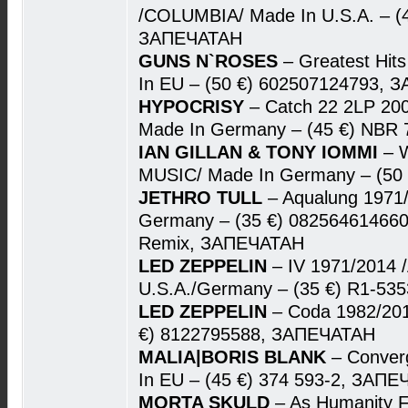
/COLUMBIA/ Made In U.S.A. – (4
ЗАПЕЧАТАН
GUNS N`ROSES
– Greatest Hit
In EU – (50 €) 602507124793,
HYPOCRISY
– Catch 22 2LP 20
Made In Germany – (45 €) NBR
IAN GILLAN & TONY IOMMI
– W
MUSIC/ Made In Germany – (5
JETHRO TULL
– Aqualung 1971
Germany – (35 €) 082564614660
Remix, ЗАПЕЧАТАН
LED ZEPPELIN
– IV 1971/2014 
U.S.A./Germany – (35 €) R1-5
LED ZEPPELIN
– Coda 1982/201
€) 8122795588, ЗАПЕЧАТАН
MALIA|BORIS BLANK
– Conver
In EU – (45 €) 374 593-2, ЗАП
MORTA SKULD
– As Humanity 