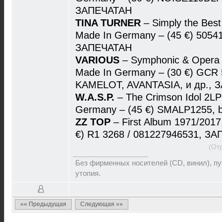
ЗАПЕЧАТАН
TINA TURNER
– Simply the Be
Made In Germany – (45 €) 50541
ЗАПЕЧАТАН
VARIOUS
– Symphonic & Opera
Made In Germany – (30 €) GCR
KAMELOT, AVANTASIA, и др.,
W.A.S.P.
– The Crimson Idol 2L
Germany – (45 €) SMALP1255, 
ZZ TOP
– First Album 1971/2017
€) R1 3268 / 081227946531, З
(От
Без фирменных носителей (CD, винил), пут
утопия.
«« Предыдущая
Следующая »»