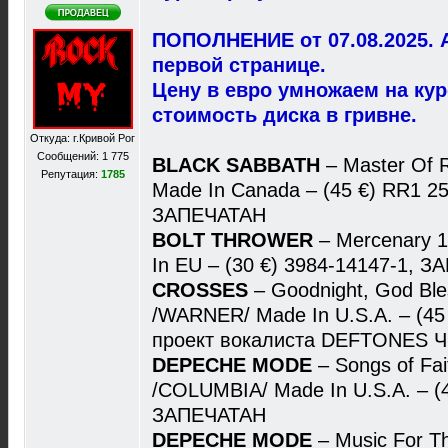
ПОПОЛНЕНИЕ от 07.08.2025. 
первой странице.
Цену в евро умножаем на ку
стоимость диска в гривне.
Откуда: г.Кривой Рог
Сообщений: 1 775
BLACK SABBATH
– Master Of 
Репутация:
1785
Made In Canada – (45 €) RR1 2
ЗАПЕЧАТАН
BOLT THROWER
– Mercenary 
In EU – (30 €) 3984-14147-1, 
CROSSES
– Goodnight, God Bles
/WARNER/ Made In U.S.A. – (45 
проект вокалиста DEFTONES 
DEPECHE MODE
– Songs of Fai
/COLUMBIA/ Made In U.S.A. – (4
ЗАПЕЧАТАН
DEPECHE MODE
– Music For T