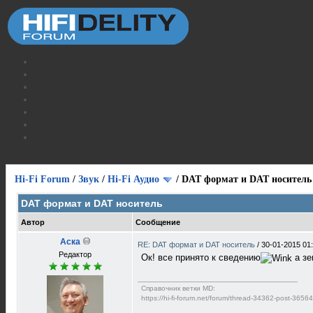
Hi-Fi Forum
/
Звук
/
Hi-Fi Аудио
/
DAT формат и DAT носитель
DAT формат и DAT носитель
Автор
Сообщение
Аска
RE: DAT формат и DAT носитель
/
30-01-2015 01
Редактор
Ок! все принято к сведению
а зе
Справочник ветки MD:
https://hi-fi-forum.net/forum/thread-34362-post-365