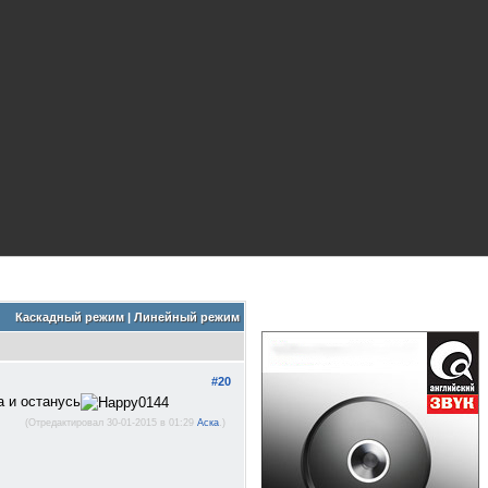
Каскадный режим
|
Линейный режим
#20
а и останусь
(Отредактировал 30-01-2015 в 01:29
Аска
.)