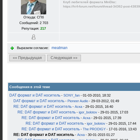
Клуб любителей формата MiniDisc:
https://hi-fi-forum.net/forum/thread-34362-post-438
Откуда: СПб
Сообщений: 2 703
Репутация:
217
meatman
Выразили согласие:
«« Предыдущая
Следующая »»
Сообщения в этой теме
DAT формат и DAT носитель
-
SONY_fan
- 01-03-2010, 18:32
DAT формат и DAT носитель
-
Pioneer Audio
- 29-03-2012, 01:49
RE: DAT формат и DAT носитель
-
Аска
- 29-01-2015, 16:40
RE: DAT формат и DAT носитель
-
igor_bolotov
- 29-01-2015, 17:03
RE: DAT формат и DAT носитель
-
Аска
- 29-01-2015, 17:39
RE: DAT формат и DAT носитель
-
igor_bolotov
- 29-01-2015, 17:44
RE: DAT формат и DAT носитель
-
The PRODIGY
- 17-01-2016, 13:43
RE: DAT формат и DAT носитель
-
Аска
- 30-01-2015 01:27