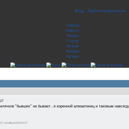
Вход
Зарегистрироваться
Главная
Новости
Обзоры
Статьи
Музыка
Бренды
Каталог
:27
млячков "бывших" не бывает...я коренной алмаатинец и таковым навсегд
6437.html#pid3656437