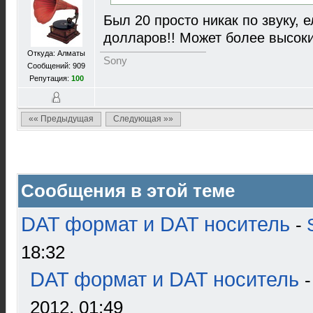
Был 20 просто никак по звуку, е
долларов!! Может более высок
Откуда: Алматы
Sony
Сообщений: 909
Репутация:
100
«« Предыдущая
Следующая »»
Сообщения в этой теме
DAT формат и DAT носитель
-
18:32
DAT формат и DAT носитель
2012, 01:49