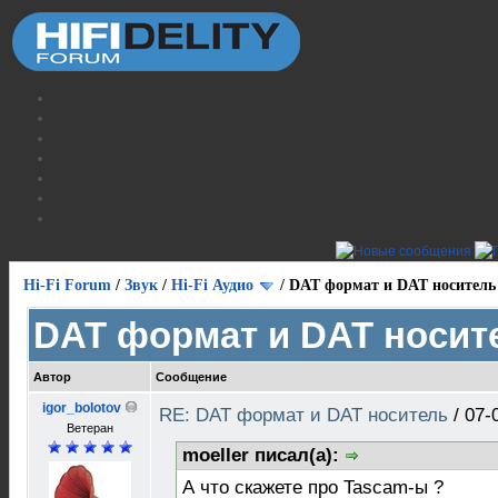
Hi-Fi Forum
/
Звук
/
Hi-Fi Аудио
/
DAT формат и DAT носитель
DAT формат и DAT носит
Автор
Сообщение
igor_bolotov
RE: DAT формат и DAT носитель
/
07-
Ветеран
moeller писал(а):
А что скажете про Tascam-ы ?