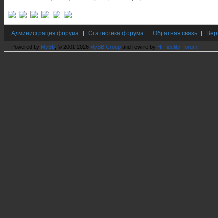
Администрация форума
Статистика форума
Обратная связь
Вер
|
|
|
Powered by
MyBB
, © 2001-2026
MyBB Group
and rewrite by
Hi Fidelity Forum