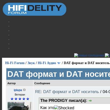
Hi-Fi Forum
/
Звук
/
Hi-Fi Аудио
/
DAT формат и DAT носитель
DAT формат и DAT носит
Автор
Сообщение
iplapa
RE: DAT формат и DAT носитель
/
04-
Ветеран
The PRODIGY писал(а):
Как это