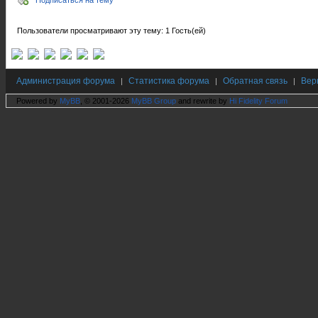
Подписаться на тему
Пользователи просматривают эту тему: 1 Гость(ей)
Администрация форума
Статистика форума
Обратная связь
Вер
|
|
|
Powered by
MyBB
, © 2001-2026
MyBB Group
and rewrite by
Hi Fidelity Forum