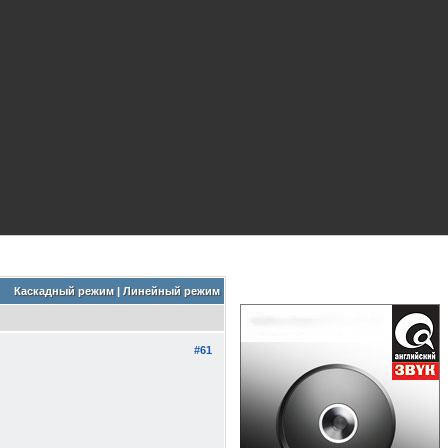
Каскадный режим
|
Линейный режим
#61