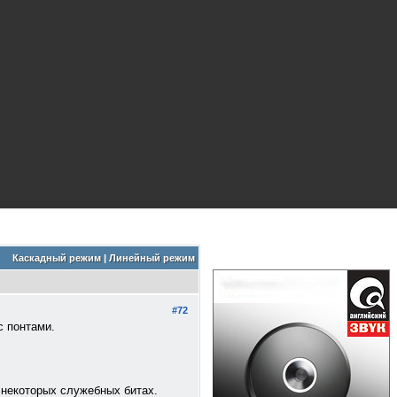
Каскадный режим
|
Линейный режим
#72
с понтами.
в некоторых служебных битах.