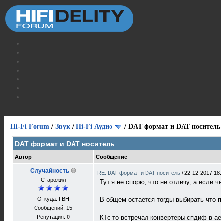
Hi-Fi Forum
/
Звук
/
Hi-Fi Аудио
/
DAT формат и DAT носитель
DAT формат и DAT носитель
Автор
Сообщение
Случайность
RE: DAT формат и DAT носитель
/
22-12-2017 18
Старожил
Тут я не спорю, что не отличу, а если 
Откуда: ГВН
В общем остается тогды выбирать что п
Сообщений: 15
Репутация:
0
КТо то встречал конвертеры спдиф в аес