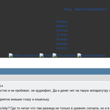
Вход
Зарегистрироваться
Главная
Новости
Обзоры
Статьи
Музыка
Бренды
Каталог
:14
честно и не пробовал. не аудиофил, Да и денег нет на такую аппаратутру 
риятно внешне глазу и кошельку.
/ебу? Где то читал что там разница не только в уровнях сигнала, но и 