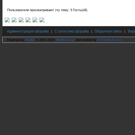
Пользователи просматривают эту тему: 3 Гость(ей)
Администрация форума
Статистика форума
Обратная связь
Вер
|
|
|
Powered by
MyBB
, © 2001-2026
MyBB Group
and rewrite by
Hi Fidelity Forum