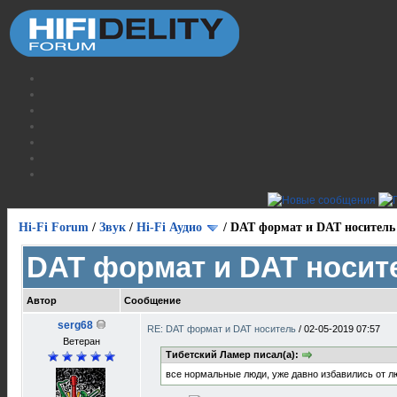
Hi-Fi Forum
/
Звук
/
Hi-Fi Аудио
/
DAT формат и DAT носитель
DAT формат и DAT носит
Автор
Сообщение
serg68
RE: DAT формат и DAT носитель
/
02-05-2019 07:57
Ветеран
Тибетский Ламер писал(а):
все нормальные люди, уже давно избавились от 