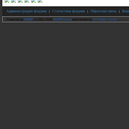
Администрация форума
Статистика форума
Обратная связь
Вер
|
|
|
Powered by
MyBB
, © 2001-2026
MyBB Group
and rewrite by
Hi Fidelity Forum