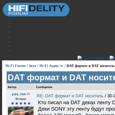
Hi-Fi Forum
/
Звук
/
Hi-Fi Аудио
/
DAT формат и DAT носитель
DAT формат и DAT носит
Автор
Сообщение
yura_risk
RE: DAT формат и DAT носитель
/
30-
Ветеран
Кто писал на DAT деках ленту 
Деки SONY эту ленту будут про