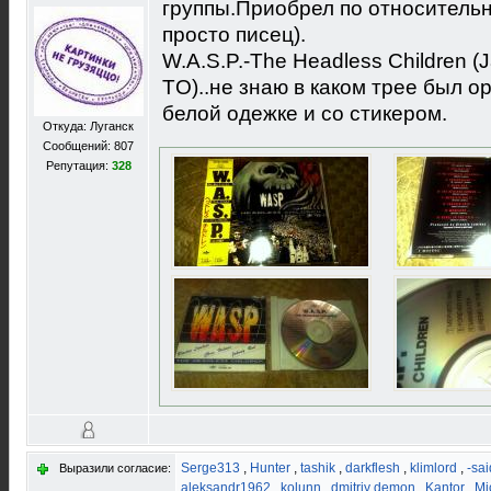
группы.Приобрел по относительн
просто писец).
W.A.S.P.-The Headless Children
TO)..не знаю в каком трее был о
белой одежке и со стикером.
Откуда: Луганск
Сообщений: 807
Репутация:
328
Serge313
,
Hunter
,
tashik
,
darkflesh
,
klimlord
,
-sai
Выразили согласие:
aleksandr1962
,
kolunn
,
dmitriy demon
,
Kantor
,
Mi