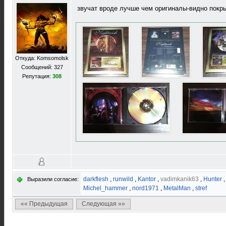
звучат вроде лучше чем оригиналы-видно покры
Откуда: Komsomolsk
Сообщений: 327
Репутация:
308
darkflesh
,
runwild
,
Kantor
,
vadimkanik63
,
Hunter
Выразили согласие:
Michel_hammer
,
nord1971
,
MetalMan
,
stref
«« Предыдущая
Следующая »»