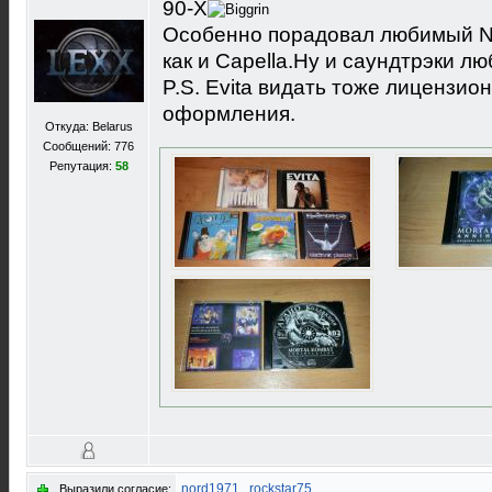
90-Х
Особенно порадовал любимый N-
как и Capella.Ну и саундтрэки лю
P.S. Evita видать тоже лицензио
оформления.
Откуда: Belarus
Сообщений: 776
Репутация:
58
nord1971
,
rockstar75
Выразили согласие: