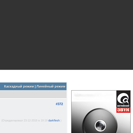
Каскадный режим
|
Линейный режим
#372
(Отредактировал 23-12-2016 в 19:19
darkflesh
.)