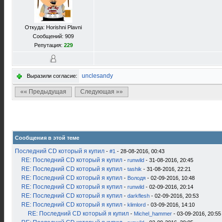
Откуда: Horishni Plavni
Сообщений: 909
Репутация:
229
unclesandy
Выразили согласие:
«« Предыдущая
Следующая »»
Сообщения в этой теме
Последний CD который я купил
-
#1
- 28-08-2016, 00:43
RE: Последний CD который я купил
-
runwild
- 31-08-2016, 20:45
RE: Последний CD который я купил
-
tashik
- 31-08-2016, 22:21
RE: Последний CD который я купил
-
Володя
- 02-09-2016, 10:48
RE: Последний CD который я купил
-
runwild
- 02-09-2016, 20:14
RE: Последний CD который я купил
-
darkflesh
- 02-09-2016, 20:53
RE: Последний CD который я купил
-
klimlord
- 03-09-2016, 14:10
RE: Последний CD который я купил
-
Michel_hammer
- 03-09-2016, 20:55