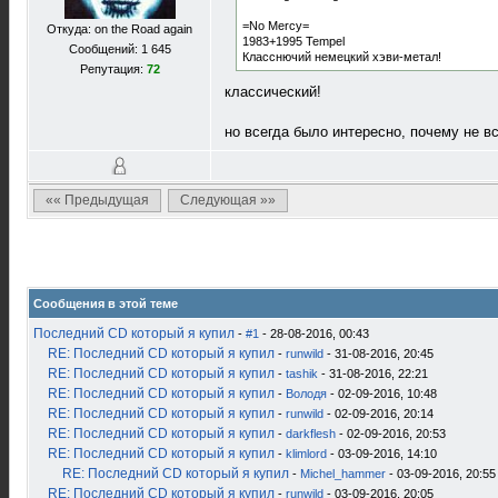
=No Mercy=
Откуда: on the Road again
1983+1995 Tempel
Сообщений: 1 645
Класснючий немецкий хэви-метал!
Репутация:
72
классический!
но всегда было интересно, почему не в
«« Предыдущая
Следующая »»
Сообщения в этой теме
Последний CD который я купил
-
#1
- 28-08-2016, 00:43
RE: Последний CD который я купил
-
runwild
- 31-08-2016, 20:45
RE: Последний CD который я купил
-
tashik
- 31-08-2016, 22:21
RE: Последний CD который я купил
-
Володя
- 02-09-2016, 10:48
RE: Последний CD который я купил
-
runwild
- 02-09-2016, 20:14
RE: Последний CD который я купил
-
darkflesh
- 02-09-2016, 20:53
RE: Последний CD который я купил
-
klimlord
- 03-09-2016, 14:10
RE: Последний CD который я купил
-
Michel_hammer
- 03-09-2016, 20:55
RE: Последний CD который я купил
-
runwild
- 03-09-2016, 20:05