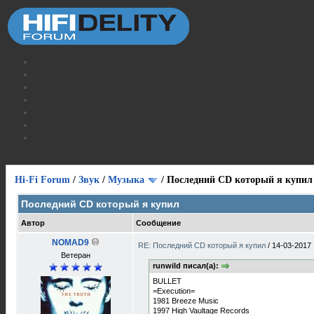
Hi-Fi Forum
/
Звук
/
Музыка
/
Последний CD который я купил
Последний CD который я купил
Автор
Сообщение
NOMAD9
RE: Последний CD который я купил
/
14-03-2017 
Ветеран
runwild писал(а):
BULLET
=Execution=
1981 Breeze Music
1997 High Vaultage Records