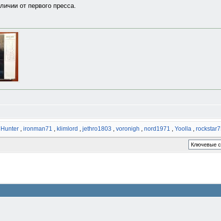
личии от первого пресса.
,
Hunter
,
ironman71
,
klimlord
,
jethro1803
,
voronigh
,
nord1971
,
Yoolla
,
rockstar