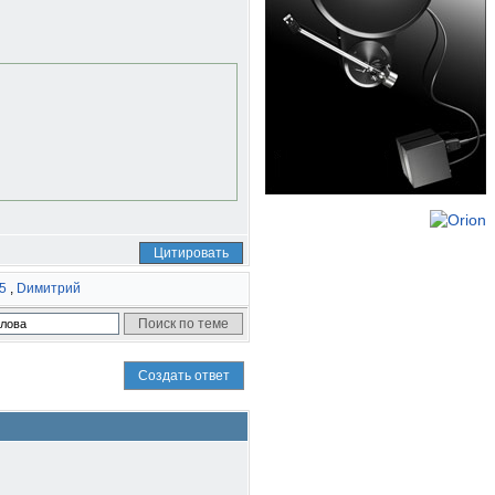
Цитировать
75
,
Dимитрий
Создать ответ