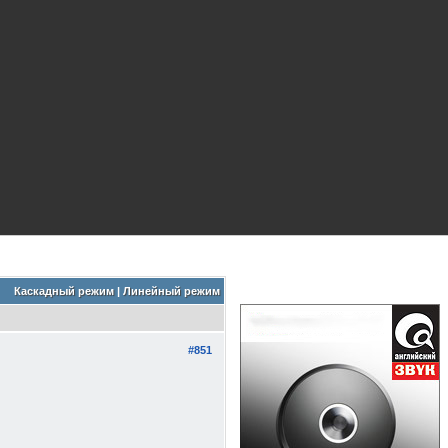
Каскадный режим
|
Линейный режим
#851