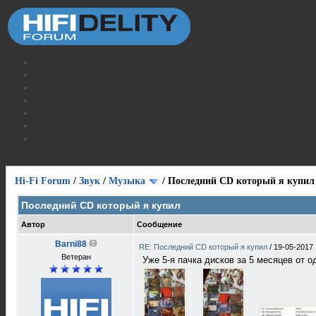
Hi-Fi Forum
/
Звук
/
Музыка
/
Последний CD который я купил
Последний CD который я купил
Автор
Сообщение
Barni88
RE: Последний CD который я купил
/
19-05-2017 
Ветеран
Уже 5-я пачка дисков за 5 месяцев от о