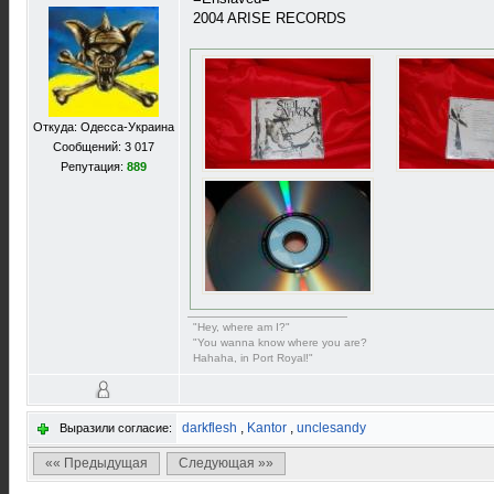
2004 ARISE RECORDS
Откуда: Одесса-Украина
Сообщений: 3 017
Репутация:
889
"Hey, where am I?"
"You wanna know where you are?
Hahaha, in Port Royal!"
darkflesh
,
Kantor
,
unclesandy
Выразили согласие:
«« Предыдущая
Следующая »»