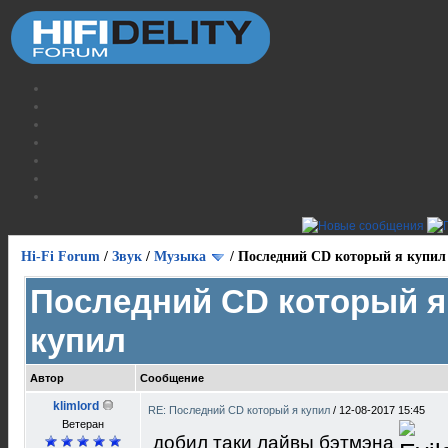
Hi-Fi Forum
/
Звук
/
Музыка
/
Последний CD который я купил
Последний CD который я
купил
Автор
Сообщение
klimlord
RE: Последний CD который я купил
/
12-08-2017 15:45
Ветеран
добил таки лайвы бэтмэна