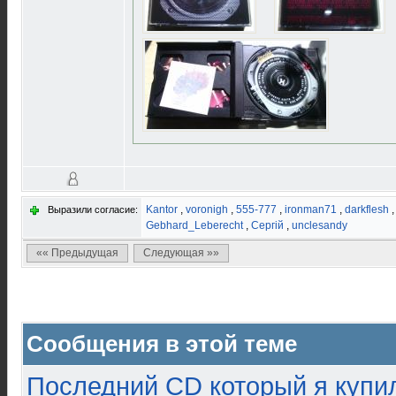
Kantor
,
voronigh
,
555-777
,
ironman71
,
darkflesh
Выразили согласие:
Gebhard_Leberecht
,
Сергій
,
unclesandy
«« Предыдущая
Следующая »»
Сообщения в этой теме
Последний CD который я купи