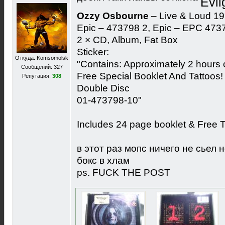
Ozzy Osbourne
‎– Live & Loud 1
Epic ‎– 473798 2, Epic ‎– EPC 473
2 × CD, Album, Fat Box
Sticker:
Откуда: Komsomolsk
"Contains: Approximately 2 hours
Сообщений: 327
Free Special Booklet And Tattoos!
Репутация:
308
Double Disc
01-473798-10"
Includes 24 page booklet & Free T
в этот раз мопс ничего не сьел
бокс в хлам
ps. FUCK THE POST