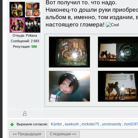
Вот получил то. что надо.
Наконец-то дошли руки приобре
альбом в, именно, том издании, 
настоящего глэмера!
Откуда: Poltava
Сообщений: 2 683
Репутация:
586
Kantor
,
ayakush
,
rockstar75
,
unclesandy
,
nord19
Выразили согласие:
«« Предыдущая
Следующая »»