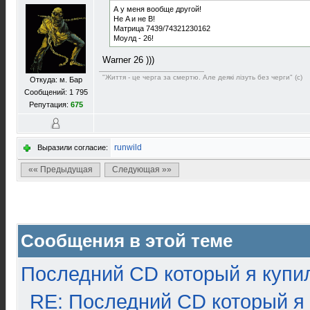
А у меня вообще другой!
Не A и не B!
Матрица 7439/74321230162
Моулд - 26!
Warner 26 )))
"Життя - це черга за смертю. Але деякі лізуть без черги" (с)
Откуда: м. Бар
Сообщений: 1 795
Репутация:
675
runwild
Выразили согласие:
«« Предыдущая
Следующая »»
Сообщения в этой теме
Последний CD который я купи
RE: Последний CD который я