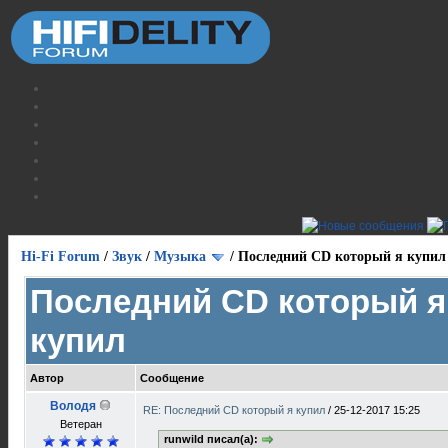
Hi-Fi Forum
/
Звук
/
Музыка
/
Последний CD который я купил
Последний CD который я
купил
Автор
Сообщение
Володя
RE: Последний CD который я купил
/
25-12-2017 15:25
Ветеран
runwild писал(а):