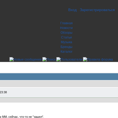
Вход
Зарегистрироваться
Главная
Новости
Обзоры
Статьи
Музыка
Бренды
Каталог
23:38
 ММ, сейчас, что-то не "зашел".