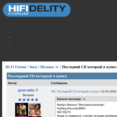
Hi-Fi Forum
/
Звук
/
Музыка
/
Последний CD который я купил
Последний CD который я купил
Автор
Сообщение
great white
RE: Последний CD который я купил
/
12-01-2018 
Ветеран
Earnest писал(а):
Marilyn Manson "Mechanical Animals"
Nothing Records/BMG
IND 90273
Когда то нравился, считаю лучшим альбомом