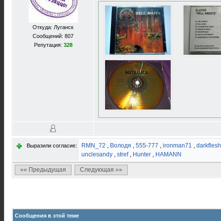
Откуда: Луганск
Сообщений: 807
Репутация:
328
RMN_72
,
Володя
,
555-777
,
ironman71
,
darkflesh
Выразили согласие:
unclesandy
,
stref
,
Hunter
,
HAMANN
«« Предыдущая
Следующая »»
Сообщения в этой теме