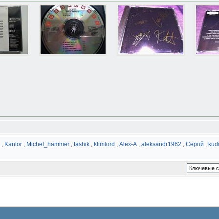
,
Kantor
,
Michel_hammer
,
tashik
,
klimlord
,
Alex-A
,
aleksandr1962
,
Сергій
,
kudr