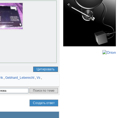
Цитировать
ik
,
Gebhard_Leberecht
,
Vs
,
Создать ответ