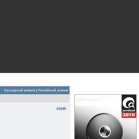
Каскадный режим
|
Линейный режим
#1549