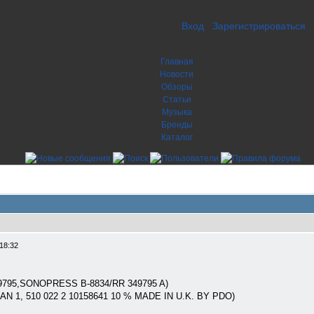
Вход
Зарегистрироваться
Главная
Новости
Обзоры
Статьи
Музыка
Бренды
Каталог
18:32
349795,SONOPRESS B-8834/RR 349795 A)
AN 1, 510 022 2 10158641 10 % MADE IN U.K. BY PDO)