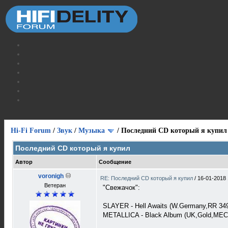
Hi-Fi Forum
/
Звук
/
Музыка
/
Последний CD который я купил
Последний CD который я купил
Автор
Сообщение
voronigh
RE: Последний CD который я купил
/
16-01-2018 
Ветеран
"Свежачок":
SLAYER - Hell Awaits (W.Germany,RR 
METALLICA - Black Album (UK,Gold,MEC