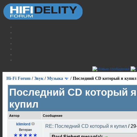
Hi-Fi Forum
/
Звук
/
Музыка
/
Последний CD который я купил
Последний CD который я
купил
Автор
Сообщение
klimlord
RE: Последний CD который я купил
/
29
Ветеран
Paul Siebert писал(а):