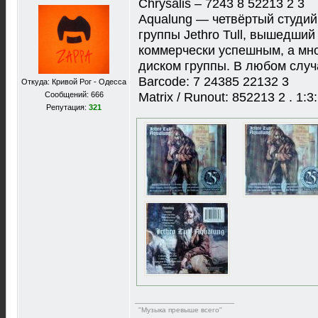
Chrysalis ‎– 7243 8 52213 2 3
Aqualung — четвёртый студий
группы Jethro Tull, вышедший
коммерчески успешным, а мн
диском группы. В любом случа
Barcode: 7 24385 22132 3
Откуда: Кривой Рог - Одесса
Сообщений: 666
Matrix / Runout: 852213 2 . 1
Репутация:
321
"Музыка превыше всего"