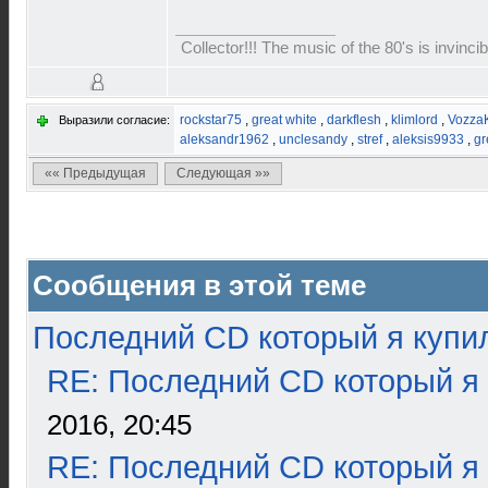
Collector!!! The music of the 80's is invinci
rockstar75
,
great white
,
darkflesh
,
klimlord
,
Vozza
Выразили согласие:
aleksandr1962
,
unclesandy
,
stref
,
aleksis9933
,
gr
«« Предыдущая
Следующая »»
Сообщения в этой теме
Последний CD который я купи
RE: Последний CD который я
2016, 20:45
RE: Последний CD который я