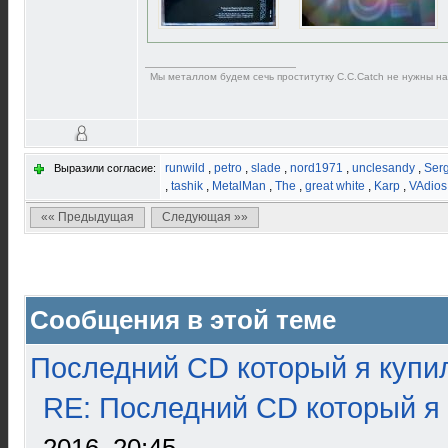
Мы металлом будем сечь проститутку C.C.Catch не нужны н
runwild
,
petro
,
slade
,
nord1971
,
unclesandy
,
Ser
Выразили согласие:
,
tashik
,
MetalMan
,
The
,
great white
,
Karp
,
VAdios
«« Предыдущая
Следующая »»
Сообщения в этой теме
Последний CD который я купи
RE: Последний CD который я