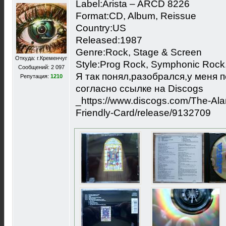
Label:Arista ‎– ARCD 8226
Format:CD, Album, Reissue
Country:US
Released:1987
Genre:Rock, Stage & Screen
Откуда: г.Кременчуг
Style:Prog Rock, Symphonic Roc
Сообщений: 2 097
Я так понял,разобрался,у меня 
Репутация:
1210
согласно ссылке на Discogs
_https://www.discogs.com/The-Ala
Friendly-Card/release/9132709