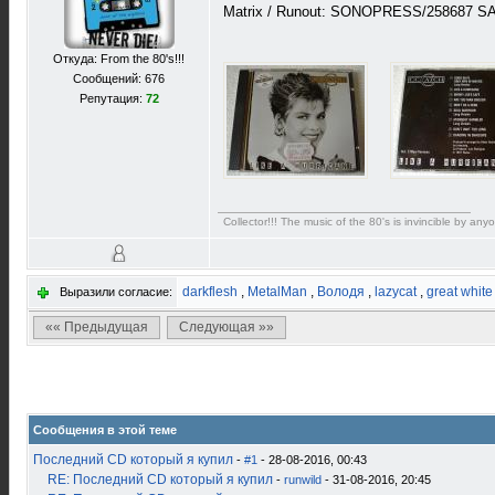
Matrix / Runout: SONOPRESS/258687 S
Откуда: From the 80's!!!
Сообщений: 676
Репутация:
72
Collector!!! The music of the 80's is invincible by anyo
darkflesh
,
MetalMan
,
Володя
,
lazycat
,
great white
Выразили согласие:
«« Предыдущая
Следующая »»
Сообщения в этой теме
Последний CD который я купил
-
#1
- 28-08-2016, 00:43
RE: Последний CD который я купил
-
runwild
- 31-08-2016, 20:45