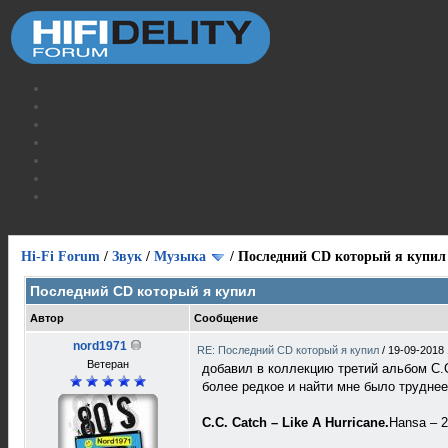
Hi-Fi Forum
/
Звук
/
Музыка
/
Последний CD который я купил
Последний CD который я купил
Автор
Сообщение
nord1971
RE: Последний CD который я купил
/
19-09-2018 
Ветеран
добавил в коллекцию третий альбом C.C
более редкое и найти мне было труднее
C.C. Catch – Like A Hurricane.
Hansa – 2