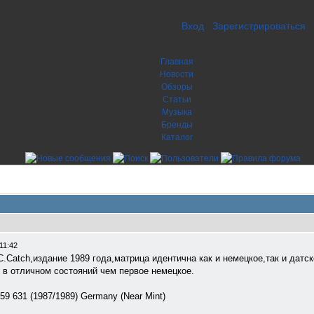
Вход
Зарегистрироваться
Главная
Новости
Обзоры
Статьи
Музыка
Бренды
Каталог
11:42
.Catch,издание 1989 года,матрица идентична как и немецкое,так и датск
 в отличном состояний чем первое немецкое.
59 631 (1987/1989) Germany (Near Mint)