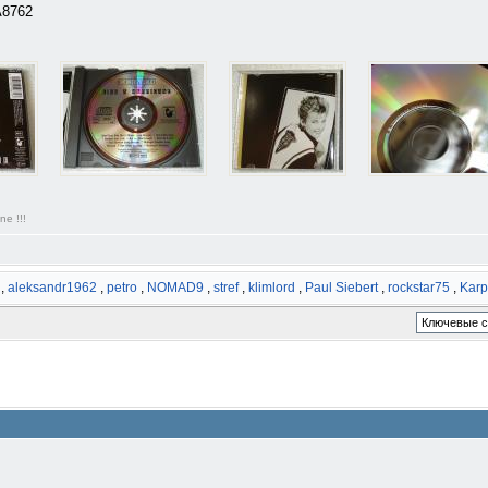
A8762
ne !!!
,
aleksandr1962
,
petro
,
NOMAD9
,
stref
,
klimlord
,
Paul Siebert
,
rockstar75
,
Karp