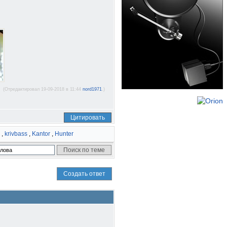
(Отредактировал 19-09-2018 в 11:44
nord1971
.)
Цитировать
,
krivbass
,
Kantor
,
Hunter
Создать ответ