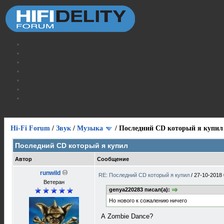
Hi-Fi Forum
/
Звук
/
Музыка
/
Последний CD который я купил
Последний CD который я купил
Автор
Сообщение
runwild
RE: Последний CD который я купил
/
27-10-2018 
Ветеран
genya220283 писал(а):
Но нового к сожалению ничего
А Zombie Dance?