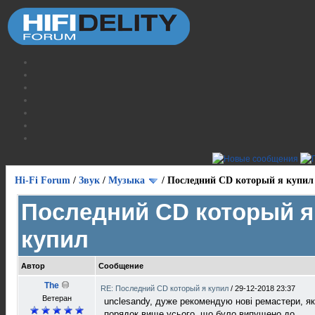
Hi-Fi Forum
/
Звук
/
Музыка
/
Последний CD который я купил
Последний CD который я
купил
Автор
Сообщение
The
RE: Последний CD который я купил
/
29-12-2018 23:37
Ветеран
unclesandy, дуже рекомендую нові ремастери, як
порядок вище усього, що було випущено до....