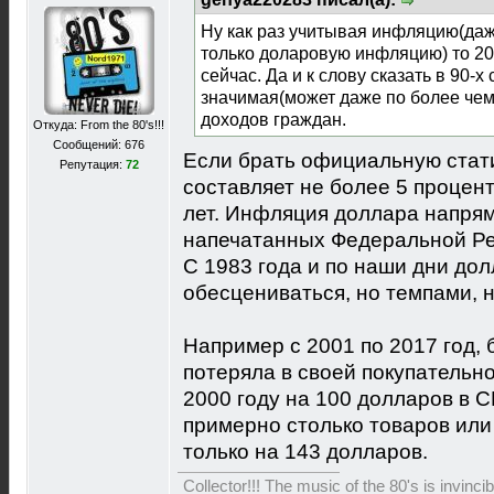
Ну как раз учитывая инфляцию(даж
только доларовую инфляцию) то 20 
сейчас. Да и к слову сказать в 90-
значимая(может даже по более чем
доходов граждан.
Откуда: From the 80's!!!
Сообщений: 676
Если брать официальную стат
Репутация:
72
составляет не более 5 процент
лет. Инфляция доллара напрям
напечатанных Федеральной Р
С 1983 года и по наши дни до
обесцениваться, но темпами, 
Например c 2001 по 2017 год, 
потеряла в своей покупательн
2000 году на 100 долларов в 
примерно столько товаров или 
только на 143 долларов.
Collector!!! The music of the 80's is invinci