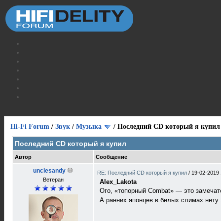
Hi-Fi Forum
/
Звук
/
Музыка
/
Последний CD который я купил
Последний CD который я купил
Автор
Сообщение
unclesandy
RE: Последний CD который я купил
/
19-02-2019 
Ветеран
Alex_Lakota
Ого, «топорный Combat» — это замечат
А ранних японцев в белых слимах нету