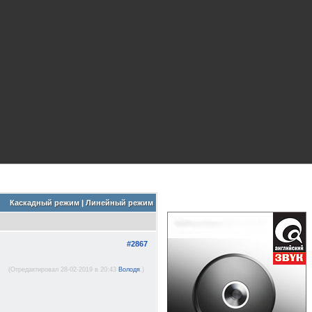
Каскадный режим
|
Линейный режим
#2867
(Отредактировал 28-02-2019 в 20:43
Володя
.)