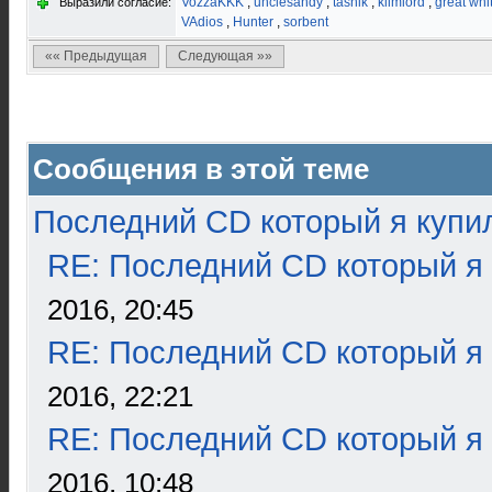
VozzaKKK
,
unclesandy
,
tashik
,
klimlord
,
great whi
Выразили согласие:
VAdios
,
Hunter
,
sorbent
«« Предыдущая
Следующая »»
Сообщения в этой теме
Последний CD который я купи
RE: Последний CD который я
2016, 20:45
RE: Последний CD который я
2016, 22:21
RE: Последний CD который я
2016, 10:48