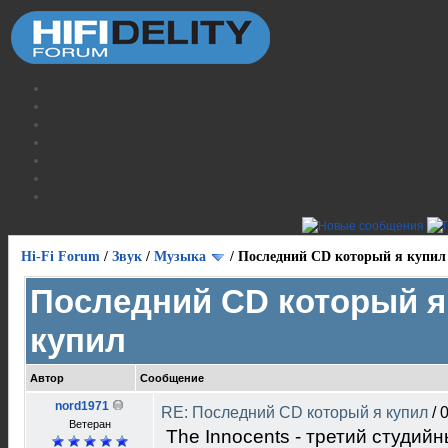
Hi-Fi Forum
/
Звук
/
Музыка
/
Последний CD который я купил
Последний CD который я
купил
Автор
Сообщение
nord1971
RE: Последний CD который я купил
/
0
Ветеран
The Innocents - третий студи