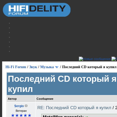
Hi-Fi Forum
/
Звук
/
Музыка
/
Последний CD который я купил
Последний CD который я
купил
Автор
Сообщение
$ergio
RE: Последний CD который я купил
/
Ветеран