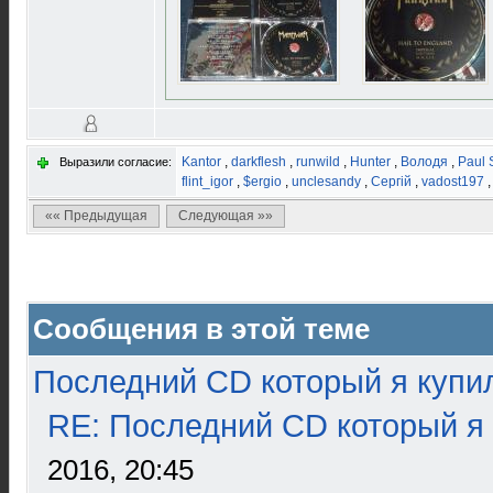
Kantor
,
darkflesh
,
runwild
,
Hunter
,
Володя
,
Paul 
Выразили согласие:
flint_igor
,
$ergio
,
unclesandy
,
Сергій
,
vadost197
«« Предыдущая
Следующая »»
Сообщения в этой теме
Последний CD который я купи
RE: Последний CD который я
2016, 20:45