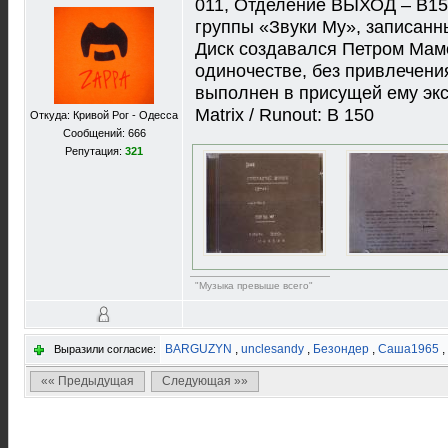
011, Отделение ВЫХОД ‎– В15
группы «Звуки Му», записанн
Диск создавался Петром Мам
одиночестве, без привлечени
выполнен в присущей ему эк
Matrix / Runout: В 150
Откуда: Кривой Рог - Одесса
Сообщений: 666
Репутация:
321
"Музыка превыше всего"
BARGUZYN
,
unclesandy
,
Безондер
,
Саша1965
,
Выразили согласие:
«« Предыдущая
Следующая »»