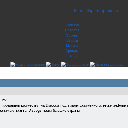
Вход
Зарегистрироваться
Главная
Новости
Обзоры
Статьи
Музыка
Бренды
Каталог
07:58
из продавцов разместил на Discogs под видом фирменного, ниже информац
 занимаються на Discogs наши бывшие страны