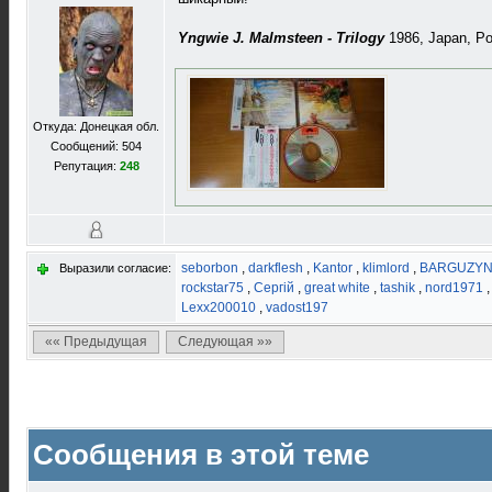
Yngwie J. Malmsteen - Trilogy
1986, Japan, Po
Откуда: Донецкая обл.
Сообщений: 504
Репутация:
248
seborbon
,
darkflesh
,
Kantor
,
klimlord
,
BARGUZY
Выразили согласие:
rockstar75
,
Сергій
,
great white
,
tashik
,
nord1971
Lexx200010
,
vadost197
«« Предыдущая
Следующая »»
Сообщения в этой теме