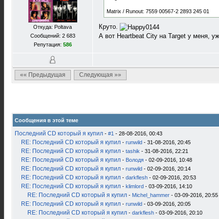
Matrix / Runout: 7559 00567-2 2893 245 01
Круто.
Откуда: Poltava
А вот Heartbeat City на Target у меня, 
Сообщений: 2 683
Репутация:
586
«« Предыдущая
Следующая »»
Сообщения в этой теме
Последний CD который я купил
-
#1
- 28-08-2016, 00:43
RE: Последний CD который я купил
-
runwild
- 31-08-2016, 20:45
RE: Последний CD который я купил
-
tashik
- 31-08-2016, 22:21
RE: Последний CD который я купил
-
Володя
- 02-09-2016, 10:48
RE: Последний CD который я купил
-
runwild
- 02-09-2016, 20:14
RE: Последний CD который я купил
-
darkflesh
- 02-09-2016, 20:53
RE: Последний CD который я купил
-
klimlord
- 03-09-2016, 14:10
RE: Последний CD который я купил
-
Michel_hammer
- 03-09-2016, 20:55
RE: Последний CD который я купил
-
runwild
- 03-09-2016, 20:05
RE: Последний CD который я купил
-
darkflesh
- 03-09-2016, 20:10