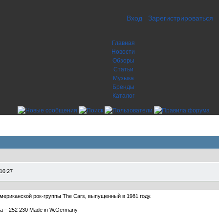
Вход
Зарегистрироваться
Главная
Новости
Обзоры
Статьи
Музыка
Бренды
Каталог
10:27
американской рок-группы The Cars, выпущенный в 1981 году.
tra – 252 230 Made in W.Germany