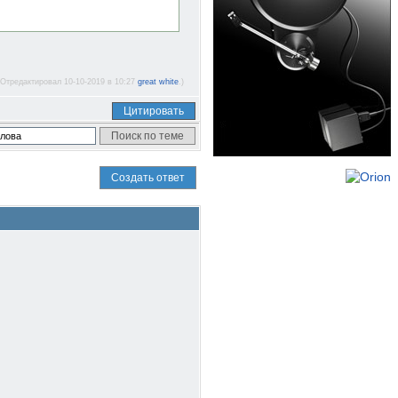
(Отредактировал 10-10-2019 в 10:27
great white
.)
Цитировать
Создать ответ