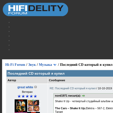
Hi-Fi Forum
/
Звук
/
Музыка
/
Последний CD который я купил
Последний CD который я купил
Автор
Сообщение
great white
RE: Последний CD который я купил
/
10-10-2019 
Ветеран
nord1971 писал(а):
Shake It Up - четвертый студийный альбом 
The Cars – Shake It Up.
Elektra – 567-2, Elek
Target