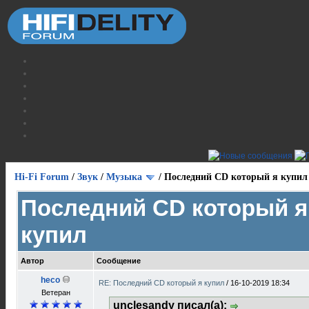
Hi-Fi Forum
/
Звук
/
Музыка
/
Последний CD который я купил
Последний CD который я
купил
Автор
Сообщение
heco
RE: Последний CD который я купил
/
16-10-2019 18:34
Ветеран
unclesandy писал(а):