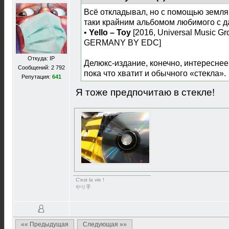
Всё откладывал, но с помощью земл
таки крайним альбомом любимого с д
•
Yello ‎– Toy
[2016, Universal Music G
GERMANY BY EDC]
Откуда: IP
Делюкс-издание, конечно, интересне
Сообщений: 2 792
пока что хватит и обычного «стекла».
Репутация:
641
Я тоже предпочитаю в стекле!
C'est la vie !
やり手
«« Предыдущая
Следующая »»