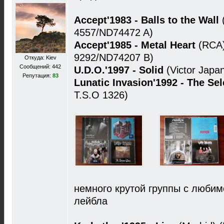
Accept'1983 - Balls to the Wall
4557/ND74472 A)
Accept'1985 - Metal Heart
(RCA
9292/ND74207 B)
Откуда: Kiev
Сообщений: 442
U.D.O.'1997 - Solid
(Victor Japan
Репутация:
83
Lunatic Invasion'1992 - The Se
T.S.O 1326)
немного крутой группы с любим
лейбла