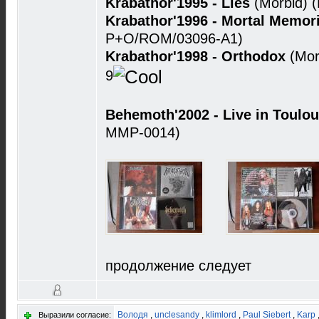
Krabathor'1995 - Lies
(Morbid) 
Krabathor'1996 - Mortal Memor
P+O/ROM/03096-A1)
Krabathor'1998 - Orthodox
(Mor
9
Behemoth'2002 - Live in Toulo
MMP-0014)
продолжение следует
Володя
,
unclesandy
,
klimlord
,
Paul Siebert
,
Karp
Выразили согласие: