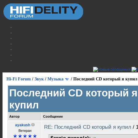
Hi-Fi Forum
/
Звук
/
Музыка
/
Последний CD который я купил
Последний CD который я
купил
Автор
Сообщение
ayakush
RE: Последний CD который я купил
/
Ветеран