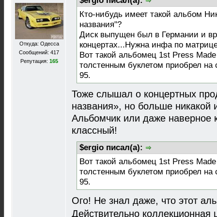
$ergio писал(а):
Кто-нибудь имеет такой альбом Ни
названия"?
Диск выпущен был в Германии и вр
концертах...Нужна инфа по матрице
Откуда: Одесса
Сообщений: 417
Вот такой альбомец 1st Press Made i
Репутация:
165
толстенным буклетом приобрел на 
95.
Тоже слышал о концертных про
названия», но больше никакой 
Альбомчик или даже наверное к
классный!
$ergio писал(а):
Вот такой альбомец 1st Press Made i
толстенным буклетом приобрел на 
95.
Ого! Не знал даже, что этот ал
Действительно коллекционная 