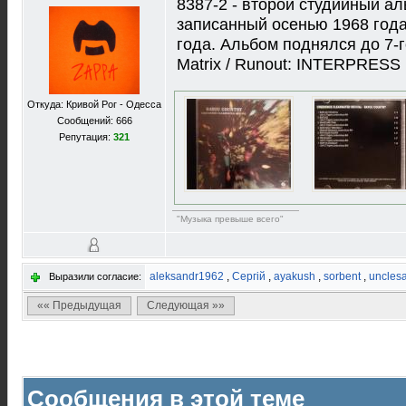
8387-2 - второй студийный а
записанный осенью 1968 год
года. Альбом поднялся до 7-го
Matrix / Runout: INTERPRESS
Откуда: Кривой Рог - Одесса
Сообщений: 666
Репутация:
321
"Музыка превыше всего"
aleksandr1962
,
Сергій
,
ayakush
,
sorbent
,
uncles
Выразили согласие:
«« Предыдущая
Следующая »»
Сообщения в этой теме