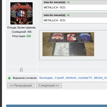
stas-ko писал(а):
METALLICA - 5CD.
stas-ko писал(а):
METALLICA - 5CD.
Откуда: Белая Церковь
Сообщений: 456
Репутация:
232
Безондер
,
Сергій
,
klimlord
,
rockstar75
,
Michel_
Выразили согласие:
«« Предыдущая
Следующая »»