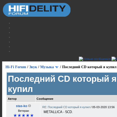
Hi-Fi Forum
/
Звук
/
Музыка
/
Последний CD который я купил
Последний CD который я
купил
Автор
Сообщение
stas-ko
RE: Последний CD который я купил
/
05-03-2020 13:56
Ветеран
METALLICA - 5CD.