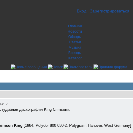
Вход
Зарегистрироваться
Главная
Новости
Обзоры
Статьи
Музыка
Бренды
Каталог
14:17
«студийная дискография King Crimson».
Crimson King
[1984, Polydor ‎800 030-2, Polygram, Hanover, West Germany]