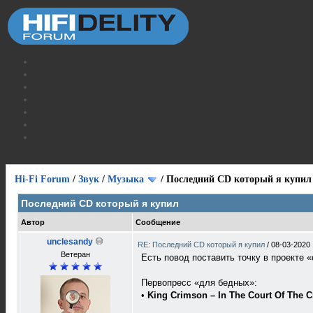
Hi-Fi Forum
/
Звук
/
Музыка
/
Последний CD который я купил
Последний CD который я купил
Автор
Сообщение
unclesandy
RE: Последний CD который я купил
/
08-03-2020 
Ветеран
Есть повод поставить точку в проекте 
Первопресс «для бедных»:
•
King Crimson ‎– In The Court Of The 