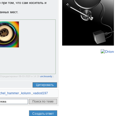
 при том, что сам носитель и
анных мест.
(Отредактировал 08-03-2020 в 14:19
unclesandy
.)
Цитировать
chel_hammer
,
kolunn
,
vadost197
Создать ответ