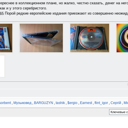
ереснее в коллекционном плане, но жалко, честно сказать, денег на него
как и у этого серебристого.
Порой редкие европейские издания приезжают из совершенно неожид
sorbent
,
Музыковед
,
BARGUZYN
,
tashik
,
$ergio
,
Earnest
,
flint_igor
,
Сергій
,
Mi