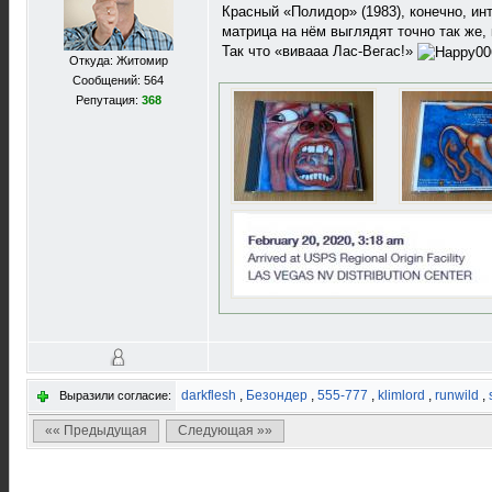
Красный «Полидор» (1983), конечно, инт
матрица на нём выглядят точно так же, 
Так что «вивааа Лас-Вегас!»
Откуда: Житомир
Сообщений: 564
Репутация:
368
darkflesh
,
Безондер
,
555-777
,
klimlord
,
runwild
,
Выразили согласие:
«« Предыдущая
Следующая »»