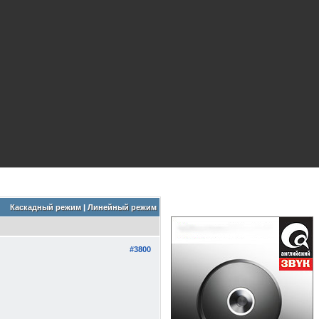
Каскадный режим
|
Линейный режим
#3800