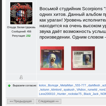
Восьмой студийник Scorpions "
одних хитов. Данный альбом 
как ураган! Уровень исполнит
находится на очень высоком у
Откуда: Белая Церковь
звука даёт возможность услыш
Сообщений: 456
Репутация:
232
произведении. Одним словом -
kolos
,
Володя
,
MetalMan
,
555-777
,
darkflesh
,
act
Выразили согласие:
,
kolunn
,
klimlord
,
ayakush
,
VAdios
,
runwild
,
nord
Lexx200010
,
Hunter
,
rockstar75
,
Black_Jack
,
NO
«« Предыдущая
Следующая »»