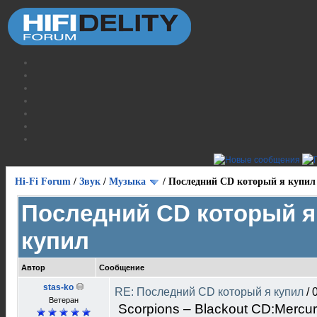
Hi-Fi Forum
/
Звук
/
Музыка
/
Последний CD который я купил
Последний CD который я
купил
Автор
Сообщение
stas-ko
RE: Последний CD который я купил
/
Ветеран
Scorpions ‎– Blackout CD:Mercur