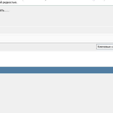
ой редкостью.
ь.....