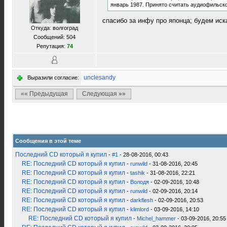
январь 1987. Принято считать аудиофильск
спасибо за инфу про японца; будем искат
Откуда: волгоград
Сообщений: 504
Репутация:
74
unclesandy
Выразили согласие:
«« Предыдущая
Следующая »»
Сообщения в этой теме
Последний CD который я купил
-
#1
- 28-08-2016, 00:43
RE: Последний CD который я купил
-
runwild
- 31-08-2016, 20:45
RE: Последний CD который я купил
-
tashik
- 31-08-2016, 22:21
RE: Последний CD который я купил
-
Володя
- 02-09-2016, 10:48
RE: Последний CD который я купил
-
runwild
- 02-09-2016, 20:14
RE: Последний CD который я купил
-
darkflesh
- 02-09-2016, 20:53
RE: Последний CD который я купил
-
klimlord
- 03-09-2016, 14:10
RE: Последний CD который я купил
-
Michel_hammer
- 03-09-2016, 20:55