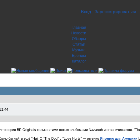
Вход
Зарегистрироваться
Главная
Новости
Обзоры
Статьи
Музыка
Бренды
Каталог
21:44
то серия BR Originals только этими пятью альбомами Nazareth и ограничивается. "The 
было бы найти ещё "Hair Of The Dog" с "Love Hurts" — именно
Японию для Америки
b