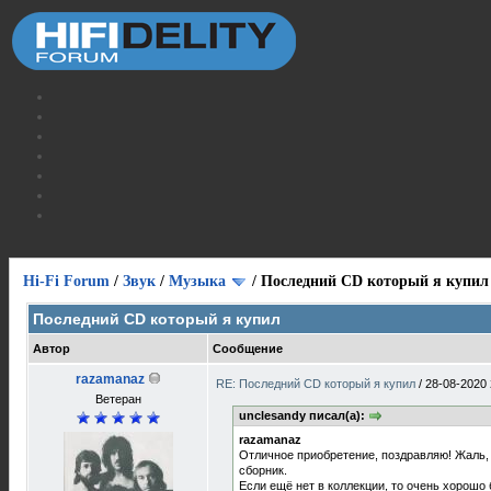
Hi-Fi Forum
/
Звук
/
Музыка
/
Последний CD который я купил
Последний CD который я купил
Автор
Сообщение
razamanaz
RE: Последний CD который я купил
/
28-08-2020 
Ветеран
unclesandy писал(а):
razamanaz
Отличное приобретение, поздравляю! Жаль, ч
сборник.
Если ещё нет в коллекции, то очень хорошо 